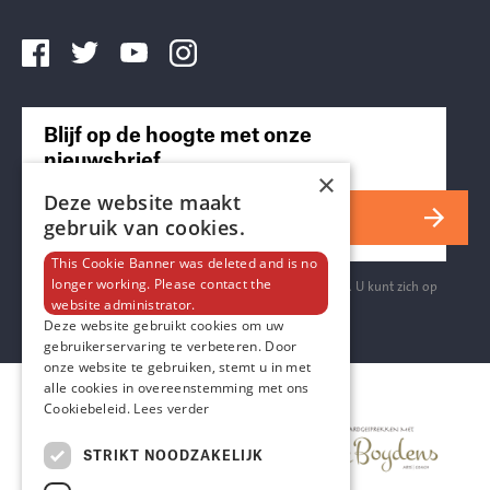
Blijf op de hoogte met onze
nieuwsbrief
×
Deze website maakt
Inschrijven
gebruik van cookies.
This Cookie Banner was deleted and is no
longer working. Please contact the
Aanmelden voor onze nieuwsbrief is gratis en vrijblijvend. U kunt zich op
website administrator.
ieder moment weer afmelden.
Deze website gebruikt cookies om uw
gebruikerservaring te verbeteren. Door
onze website te gebruiken, stemt u in met
alle cookies in overeenstemming met ons
Cookiebeleid.
Lees verder
STRIKT NOODZAKELIJK