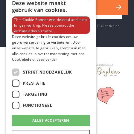
Deze website maakt
Inschrijven
gebruik van cookies.
This Cookie Banner was deleted and is no
longer working. Please contact the
Aanmelden voor onze nieuwsbrief is gratis en vrijblijvend. U kunt zich op
website administrator.
ieder moment weer afmelden.
Deze website gebruikt cookies om uw
gebruikerservaring te verbeteren. Door
onze website te gebruiken, stemt u in met
alle cookies in overeenstemming met ons
Cookiebeleid.
Lees verder
STRIKT NOODZAKELIJK
PRESTATIE
TARGETING
FUNCTIONEEL
ALLES ACCEPTEREN